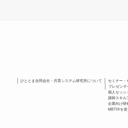
ひととま合同会社・共育システム研究所について
セミナー・
プレゼンテ
個人セッシ
講師スキル
企業向け研
MBTI®︎